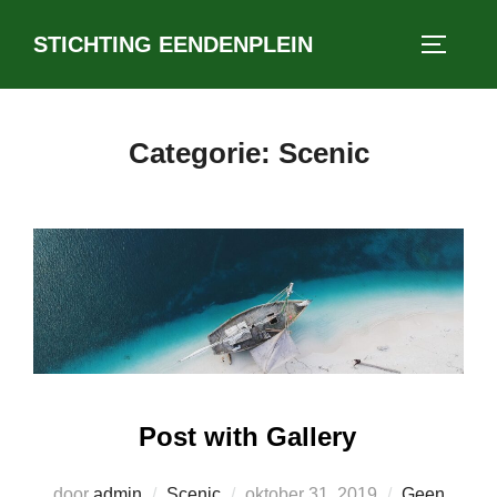
Ga
STICHTING EENDENPLEIN
naar
TOGGLE
de
inhoud
Categorie:
Scenic
Post with Gallery
Geplaatst
door
admin
Scenic
oktober 31, 2019
Geen