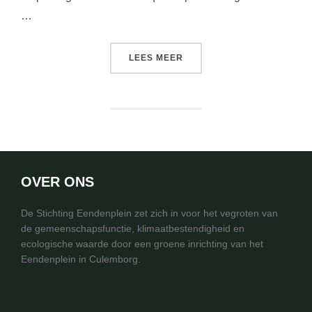
…
“DESERT ROAD”
LEES MEER
OVER ONS
De Stichting Eendenplein zet zich in voor het vegroten van
de gemeenschapsfunctie, klimaatbestendigheid en
ecologische waarde door een groene inrichting van het
Eendenplein in Culemborg.