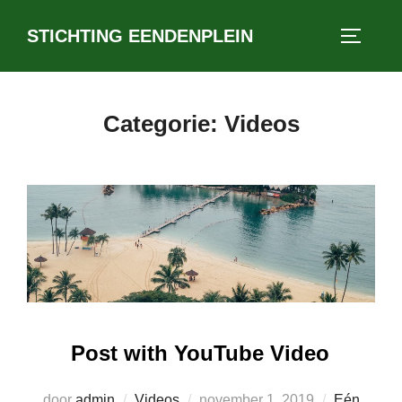
Ga
STICHTING EENDENPLEIN
naar
TOGGLE
de
inhoud
Categorie:
Videos
Post with YouTube Video
Geplaatst
door
admin
Videos
november 1, 2019
Eén